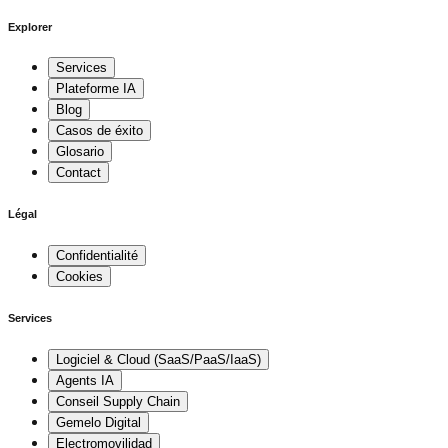
Explorer
Services
Plateforme IA
Blog
Casos de éxito
Glosario
Contact
Légal
Confidentialité
Cookies
Services
Logiciel & Cloud (SaaS/PaaS/IaaS)
Agents IA
Conseil Supply Chain
Gemelo Digital
Electromovilidad