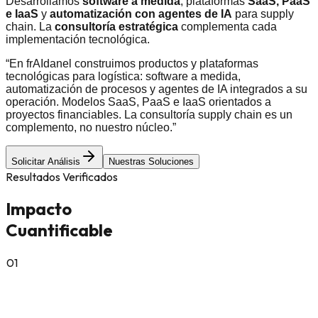
Desarrollamos
software a medida
, plataformas
SaaS, PaaS
e IaaS
y
automatización con agentes de IA
para supply
chain. La
consultoría estratégica
complementa cada
implementación tecnológica.
“
En frAIdanel construimos productos y plataformas
tecnológicas para logística: software a medida,
automatización de procesos y agentes de IA integrados a su
operación. Modelos SaaS, PaaS e IaaS orientados a
proyectos financiables. La consultoría supply chain es un
complemento, no nuestro núcleo.
”
Solicitar Análisis
Nuestras Soluciones
Resultados Verificados
Impacto
Cuantificable
0
1