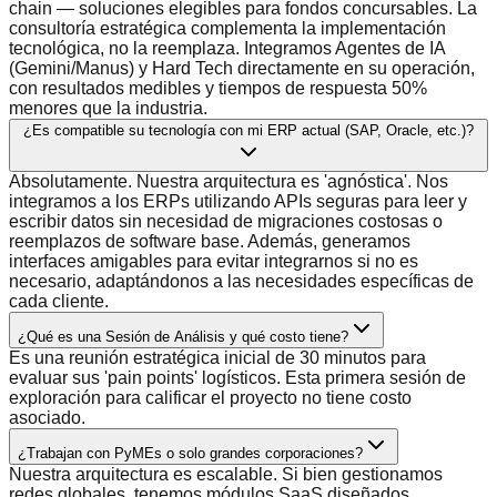
chain — soluciones elegibles para fondos concursables. La
consultoría estratégica complementa la implementación
tecnológica, no la reemplaza. Integramos Agentes de IA
(Gemini/Manus) y Hard Tech directamente en su operación,
con resultados medibles y tiempos de respuesta 50%
menores que la industria.
¿Es compatible su tecnología con mi ERP actual (SAP, Oracle, etc.)?
Absolutamente. Nuestra arquitectura es 'agnóstica'. Nos
integramos a los ERPs utilizando APIs seguras para leer y
escribir datos sin necesidad de migraciones costosas o
reemplazos de software base. Además, generamos
interfaces amigables para evitar integrarnos si no es
necesario, adaptándonos a las necesidades específicas de
cada cliente.
¿Qué es una Sesión de Análisis y qué costo tiene?
Es una reunión estratégica inicial de 30 minutos para
evaluar sus 'pain points' logísticos. Esta primera sesión de
exploración para calificar el proyecto no tiene costo
asociado.
¿Trabajan con PyMEs o solo grandes corporaciones?
Nuestra arquitectura es escalable. Si bien gestionamos
redes globales, tenemos módulos SaaS diseñados